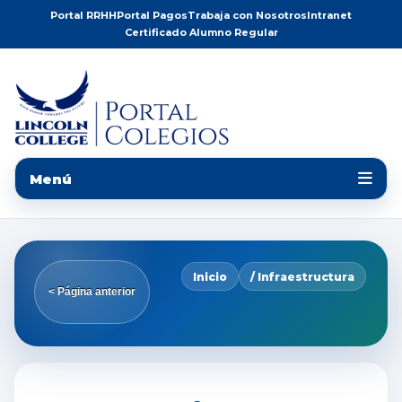
Portal RRHH
Portal Pagos
Trabaja con Nosotros
Intranet
Certificado Alumno Regular
Menú
Inicio
/ Infraestructura
< Página anterior