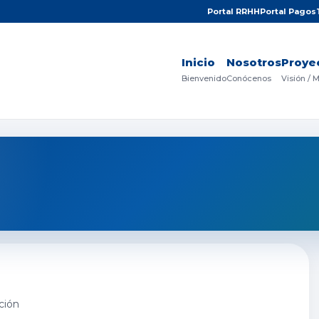
Portal RRHH
Portal Pagos
Inicio
Nosotros
Proye
Bienvenido
Conócenos
Visión / 
ción