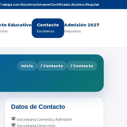
Trabaja con Nosotros
Intranet
Certificado Alumno Regular
cto Educativo
Contacto
Admisión 2027
Misión
Escríbenos
Requisitos
Inicio
/ Contacto
/ Contacto
Datos de Contacto
Secretaría General y Admisión
Secretaría Dirección