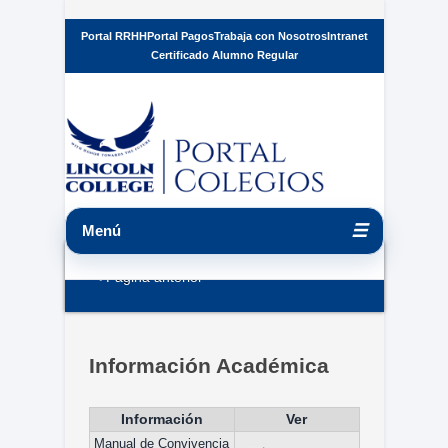
Portal RRHH
Portal Pagos
Trabaja con Nosotros
Intranet
Certificado Alumno Regular
☰
Menú
< Página anterior
Información Académica
Información
Ver
Manual de Convivencia